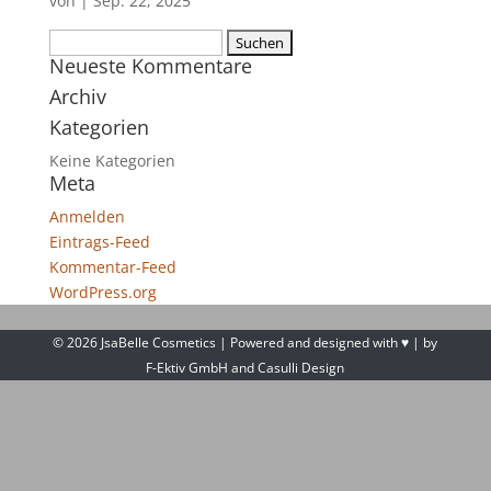
von
|
Sep. 22, 2025
Suchen
Neueste Kommentare
nach:
Archiv
Kategorien
Keine Kategorien
Meta
Anmelden
Eintrags-Feed
Kommentar-Feed
WordPress.org
©
2026
JsaBelle Cosmetics | Powered and designed with ♥ | by
F-Ektiv GmbH
and
Casulli Design