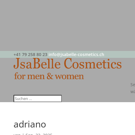
+41 79 258 80 23
info@jsabelle-cosmetics.ch
Se
w
adriano