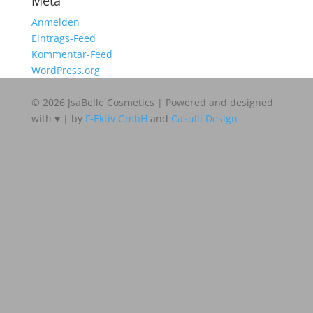
Meta
Anmelden
Eintrags-Feed
Kommentar-Feed
WordPress.org
© 2026 JsaBelle Cosmetics | Powered and designed
with ♥ | by
F-Ektiv GmbH
and
Casulli Design