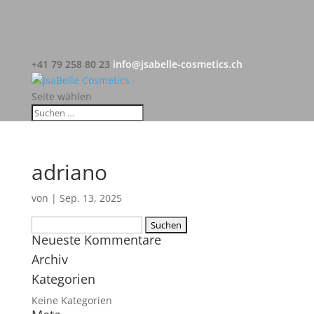
+41 79 258 80 23
info@jsabelle-cosmetics.ch
Seite wählen
adriano
von
|
Sep. 13, 2025
Suchen
Neueste Kommentare
nach:
Archiv
Kategorien
Keine Kategorien