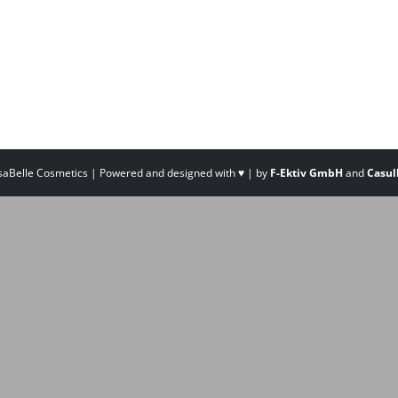
saBelle Cosmetics | Powered and designed with ♥ | by
F-Ektiv GmbH
and
Casul