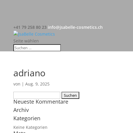
+41 79 258 80 23
info@jsabelle-cosmetics.ch
Seite wählen
adriano
von
|
Aug. 9, 2025
Suchen
Neueste Kommentare
nach:
Archiv
Kategorien
Keine Kategorien