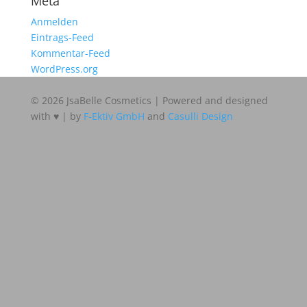
Meta
Anmelden
Eintrags-Feed
Kommentar-Feed
WordPress.org
© 2026 JsaBelle Cosmetics | Powered and designed
with ♥ | by
F-Ektiv GmbH
and
Casulli Design