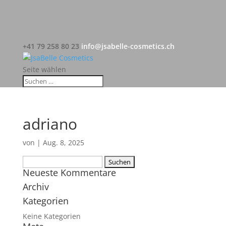
+41 79 258 80 23
info@jsabelle-cosmetics.ch
Seite wählen
adriano
von
|
Aug. 8, 2025
Suchen
Neueste Kommentare
nach:
Archiv
Kategorien
Keine Kategorien