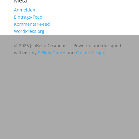
Meta
Anmelden
Eintrags-Feed
Kommentar-Feed
WordPress.org
© 2026 JsaBelle Cosmetics | Powered and designed
with ♥ | by
F-Ektiv GmbH
and
Casulli Design