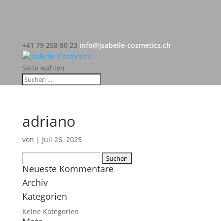
+41 79 258 80 23
info@jsabelle-cosmetics.ch
Seite wählen
adriano
von
|
Juli 26, 2025
Suchen
Neueste Kommentare
nach:
Archiv
Kategorien
Keine Kategorien