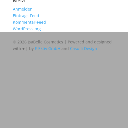
Meta
Anmelden
Eintrags-Feed
Kommentar-Feed
WordPress.org
© 2026 JsaBelle Cosmetics | Powered and designed
with ♥ | by
F-Ektiv GmbH
and
Casulli Design