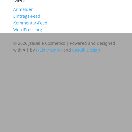
Meta
Anmelden
Eintrags-Feed
Kommentar-Feed
WordPress.org
© 2026 JsaBelle Cosmetics | Powered and designed
with ♥ | by
F-Ektiv GmbH
and
Casulli Design