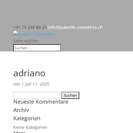
+41 79 258 80 23
info@jsabelle-cosmetics.ch
Seite wählen
adriano
von
|
Juli 11, 2025
Suchen
Neueste Kommentare
nach:
Archiv
Kategorien
Keine Kategorien