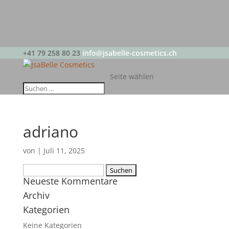
+41 79 258 80 23
info@jsabelle-cosmetics.ch
Seite wählen
adriano
von
|
Juli 11, 2025
Suchen
Neueste Kommentare
nach:
Archiv
Kategorien
Keine Kategorien