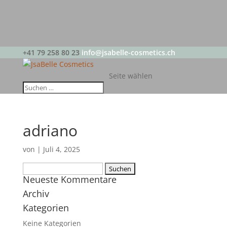
+41 79 258 80 23
info@jsabelle-cosmetics.ch
Seite wählen
adriano
von
|
Juli 4, 2025
Suchen
Neueste Kommentare
nach:
Archiv
Kategorien
Keine Kategorien