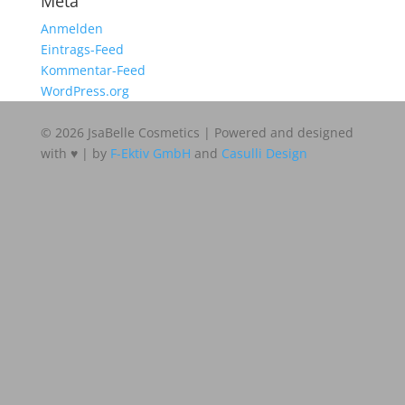
Meta
Anmelden
Eintrags-Feed
Kommentar-Feed
WordPress.org
© 2026 JsaBelle Cosmetics | Powered and designed
with ♥ | by
F-Ektiv GmbH
and
Casulli Design