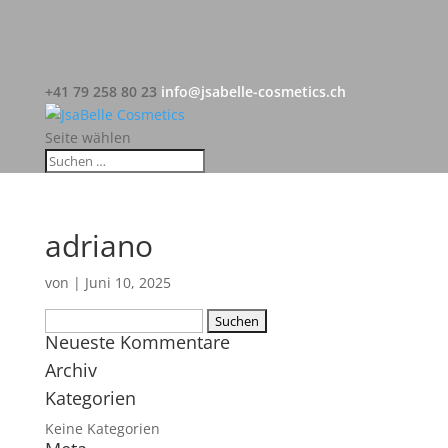
+41 79 258 80 23
info@jsabelle-cosmetics.ch
Seite wählen
adriano
von
|
Juni 10, 2025
Suchen
Neueste Kommentare
nach:
Archiv
Kategorien
Keine Kategorien