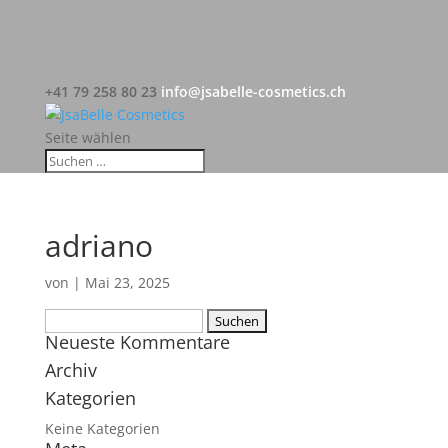
+41 79 258 80 23
info@jsabelle-cosmetics.ch
Seite wählen
adriano
von
|
Mai 23, 2025
Suchen
Neueste Kommentare
nach:
Archiv
Kategorien
Keine Kategorien