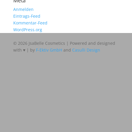
Meta
Anmelden
Eintrags-Feed
Kommentar-Feed
WordPress.org
© 2026 JsaBelle Cosmetics | Powered and designed
with ♥ | by
F-Ektiv GmbH
and
Casulli Design