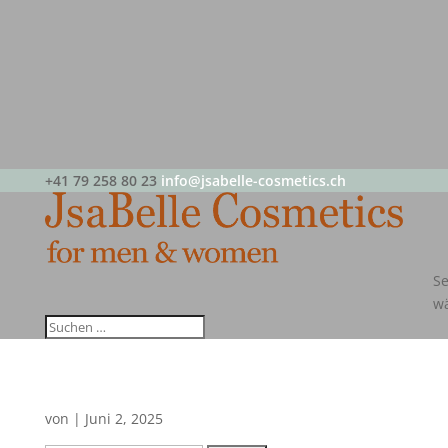
+41 79 258 80 23
info@jsabelle-cosmetics.ch
Se
w
von
|
Juni 2, 2025