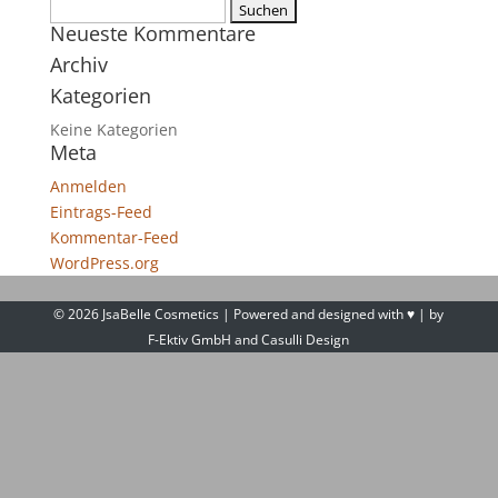
Suchen
Neueste Kommentare
nach:
Archiv
Kategorien
Keine Kategorien
Meta
Anmelden
Eintrags-Feed
Kommentar-Feed
WordPress.org
©
2026
JsaBelle Cosmetics | Powered and designed with ♥ | by
F-Ektiv GmbH
and
Casulli Design